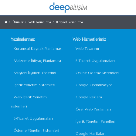
Ürünler
Web Barındırma
Bireysel Barındırma
Yazılımlarımız
Web Hizmetlerimiz
Kurumsal Kaynak Planlaması
Web Tasarımı
Malzeme İhtiyaç Planlaması
E-Ticaret Uygulamaları
Müşteri İlişkileri Yönetimi
Online Ödeme Sistemleri
İçerik Yönetim Sistemleri
Google Optimizasyon
Web İçerik Yönetim
Google Reklam
Sistemleri
Özel Web Yazılımları
E-Ticaret Uygulamaları
İçerik Yönetim Panelleri
Ödeme Yönetim Sistemleri
Google Haritaları