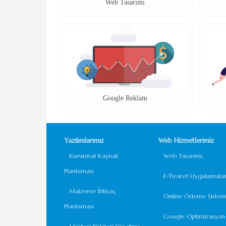
Web Tasarımı
Google Reklam
Yazılımlarımız
Web Hizmetlerimiz
Kurumsal Kaynak
Web Tasarımı
Planlaması
E-Ticaret Uygulamalar
Malzeme İhtiyaç
Online Ödeme Sisteml
Planlaması
Google Optimizasyon