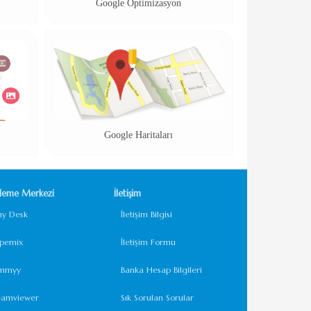
Google Optimizasyon
Google Haritaları
leme Merkezi
İletişim
ny Desk
İletişim Bilgisi
lpemix
İletişim Formu
mmyy
Banka Hesap Bilgileri
eamviewer
Sık Sorulan Sorular