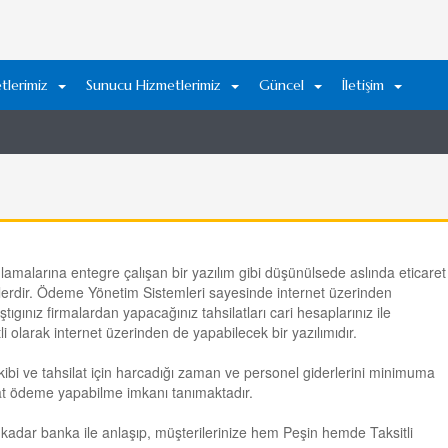
lerimiz
Sunucu Hizmetlerimiz
Güncel
İletişim
amalarına entegre çalışan bir yazılım gibi düşünülsede aslında eticaret
emlerdir. Ödeme Yönetim Sistemleri sayesinde internet üzerinden
ıgınız firmalardan yapacağınız tahsilatları cari hesaplarınız ile
li olarak internet üzerinden de yapabilecek bir yazılımıdır.
bi ve tahsilat için harcadığı zaman ve personel giderlerini minimuma
aat ödeme yapabilme imkanı tanımaktadır.
kadar banka ile anlaşıp, müşterilerinize hem Peşin hemde Taksitli