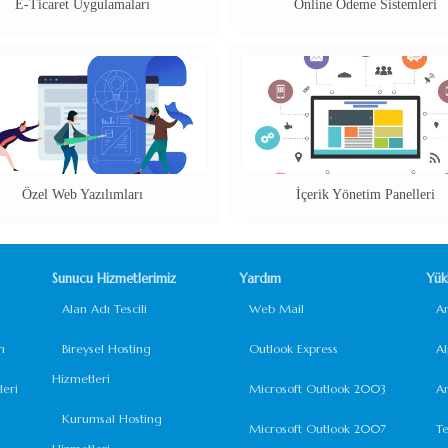
E-Ticaret Uygulamaları
Online Ödeme Sistemleri
Özel Web Yazılımları
İçerik Yönetim Panelleri
Sunucu Hizmetlerimiz
Yardım
Yük
Alan Adı Tescili
Web Mail
A
ı
Bireysel Hosting
Outlook Express
A
Hizmetleri
eri
Microsoft Outlook 2003
A
Kurumsal Hosting
Microsoft Outlook 2007
T